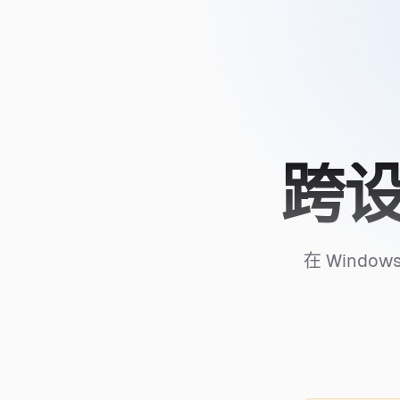
跨设
在 Windo